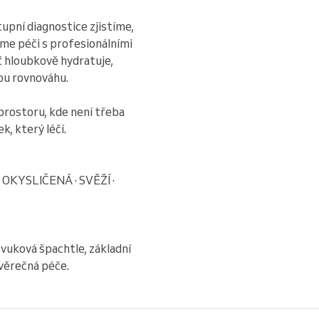
tupní diagnostice zjistíme,
eme péči s profesionálními
 hloubkově hydratuje,
nou rovnováhu.
prostoru, kde není třeba
k, který léčí.
OKYSLIČENÁ · SVĚŽÍ ·
zvuková špachtle, základní
věrečná péče.