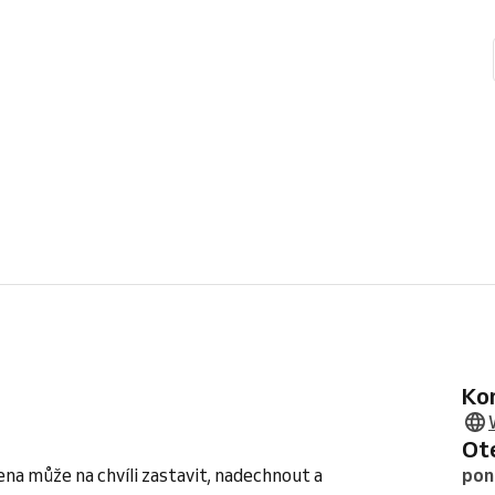
K
O
ena může na chvíli zastavit, nadechnout a
pon