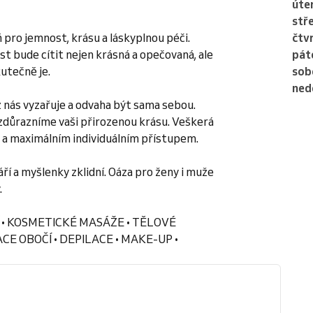
úte
stř
 pro jemnost, krásu a láskyplnou péči.
čtv
t bude cítit nejen krásná a opečovaná, ale
pát
utečně je.
sob
ned
 z nás vyzařuje a odvaha být sama sebou.
zdůrazníme vaši přirozenou krásu. Veškerá
 a maximálním individuálním přístupem.
ří a myšlenky zklidní. Oáza pro ženy i muže
.
 • KOSMETICKÉ MASÁŽE • TĚLOVÉ
E OBOČÍ • DEPILACE • MAKE-UP •