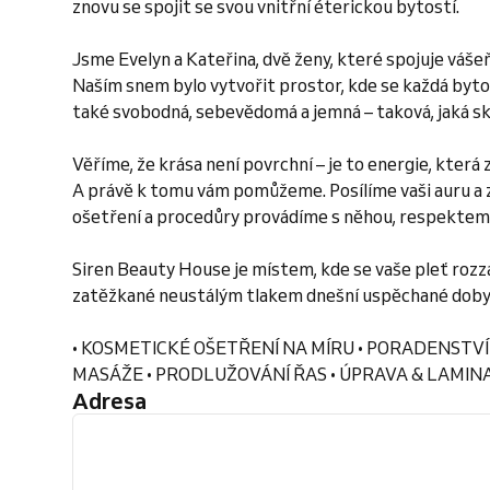
znovu se spojit se svou vnitřní éterickou bytostí.
Jsme Evelyn a Kateřina, dvě ženy, které spojuje vášeň
Naším snem bylo vytvořit prostor, kde se každá bytos
také svobodná, sebevědomá a jemná – taková, jaká sk
Věříme, že krása není povrchní – je to energie, která
A právě k tomu vám pomůžeme. Posílíme vaši auru a 
ošetření a procedůry provádíme s něhou, respektem
Siren Beauty House je místem, kde se vaše pleť rozzá
zatěžkané neustálým tlakem dnešní uspěchané doby
• KOSMETICKÉ OŠETŘENÍ NA MÍRU • PORADENSTVÍ
MASÁŽE • PRODLUŽOVÁNÍ ŘAS • ÚPRAVA & LAMINAC
Adresa