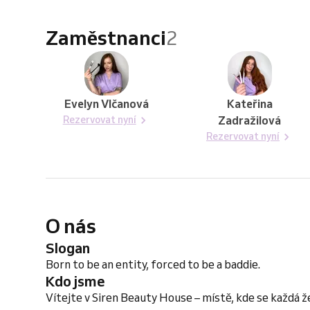
Zaměstnanci
2
Evelyn Vlčanová
Kateřina
Rezervovat nyní
Zadražilová
Rezervovat nyní
O nás
Slogan
Born to be an entity, forced to be a baddie.
Kdo jsme
Vítejte v Siren Beauty House – místě, kde se každá ž