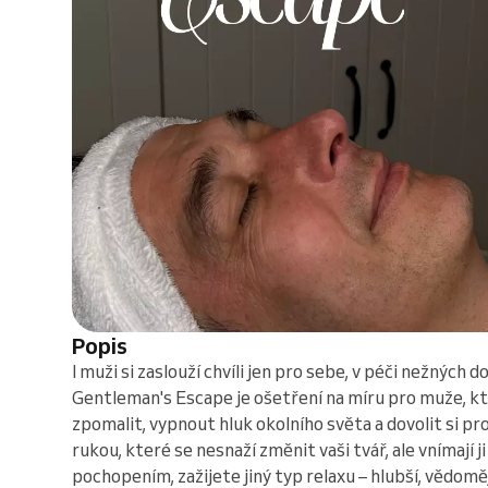
Popis
I muži si zaslouží chvíli jen pro sebe, v péči nežných d
Gentleman's Escape je ošetření na míru pro muže, kteř
zpomalit, vypnout hluk okolního světa a dovolit si pr
rukou, které se nesnaží změnit vaši tvář, ale vnímají 
pochopením, zažijete jiný typ relaxu – hlubší, vědoměj