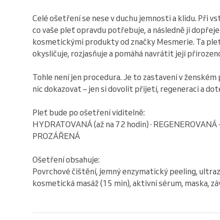
Celé ošetření se nese v duchu jemnosti a klidu. Při vs
co vaše pleť opravdu potřebuje, a následně jí dopřej
kosmetickými produkty od značky Mesmerie. Ta pleť
okysličuje, rozjasňuje a pomáhá navrátit její přiroze
Tohle není jen procedura. Je to zastavení v ženském 
nic dokazovat – jen si dovolit přijetí, regeneraci a dote
Pleť bude po ošetření viditelně:
HYDRATOVANÁ (až na 72 hodin) · REGENEROVANÁ · 
PROZÁŘENÁ
Ošetření obsahuje:
Povrchové čištění, jemný enzymatický peeling, ultra
kosmetická masáž (15 min), aktivní sérum, maska, zá