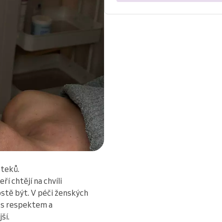
oteků.
í chtějí na chvíli
ostě být. V péči ženských
ji s respektem a
ší.